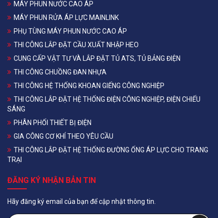
MÁY PHUN NƯỚC CAO ÁP
MÁY PHUN RỬA ÁP LỰC MAINLINK
PHỤ TÙNG MÁY PHUN NƯỚC CAO ÁP
THI CÔNG LẮP ĐẶT CẦU XUẤT NHẬP HEO
CUNG CẤP VẬT TƯ VÀ LẮP ĐẶT TỦ ATS, TỦ BẢNG ĐIỆN
THI CÔNG CHUỒNG ĐAN NHỰA
THI CÔNG HỆ THỐNG KHOAN GIẾNG CÔNG NGHIỆP
THI CÔNG LẮP ĐẶT HỆ THỐNG ĐIỆN CÔNG NGHIỆP, ĐIỆN CHIẾU
SÁNG
PHÂN PHỐI THIẾT BỊ ĐIỆN
GIA CÔNG CƠ KHÍ THEO YÊU CẦU
THI CÔNG LẮP ĐẶT HỆ THỐNG ĐƯỜNG ỐNG ÁP LỰC CHO TRANG
TRẠI
ĐĂNG KÝ NHẬN BẢN TIN
Hãy đăng ký email của bạn để cập nhật thông tin.