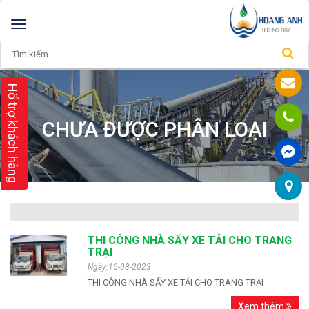
Toggle
navigation
Hổ trợ khách hàng
CHƯA ĐƯỢC PHÂN LOẠI
THI CÔNG NHÀ SẤY XE TẢI CHO TRANG
TRẠI
Ngày:16-08-2023
THI CÔNG NHÀ SẤY XE TẢI CHO TRANG TRẠI
Xem thêm