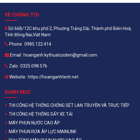
VỀ CHÚNG TÔI
Số 66B/12C khu phố 2, Phường Trảng Dài, Thành phố Biên Hoà,
Tỉnh Đồng Nai,Việt Nam
Phone:
0985.122.414
Email:
hoanganh.kythuatcodien@gmail.com
Zalo:
0325.098.576
Website:
https://hoanganhtech.net
DANH MỤC
THI CÔNG HỆ THỐNG CHỐNG SÉT LAN TRUYỀN VÀ TRỰC TIẾP
THI CÔNG HỆ THỐNG SẤY XE TẢI
MÁY PHUN NƯỚC CAO ÁP
MÁY PHUN RỬA ÁP LỰC MAINLINK