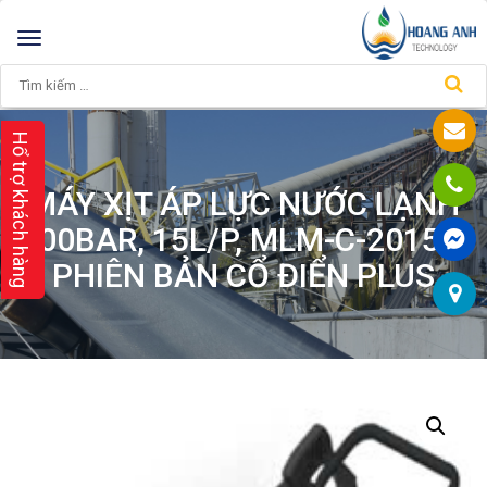
Toggle
navigation
Hổ trợ khách hàng
MÁY XỊT ÁP LỰC NƯỚC LẠNH
200BAR, 15L/P, MLM-C-2015 –
PHIÊN BẢN CỔ ĐIỂN PLUS