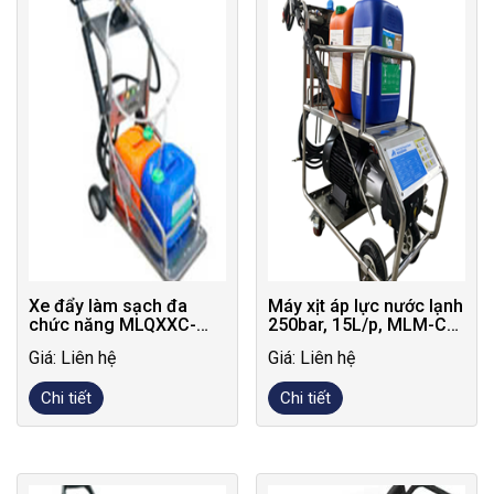
Xe đẩy làm sạch đa
Máy xịt áp lực nước lạnh
chức năng MLQXXC-
250bar, 15L/p, MLM-C-
01B
2515-Pro.SS – Phiên
Giá: Liên hệ
Giá: Liên hệ
bản nâng cấp
Chi tiết
Chi tiết