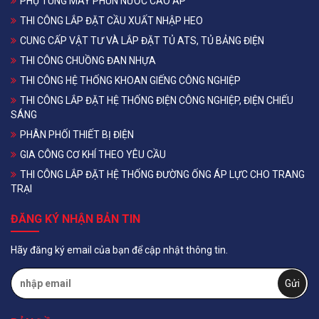
PHỤ TÙNG MÁY PHUN NƯỚC CAO ÁP
THI CÔNG LẮP ĐẶT CẦU XUẤT NHẬP HEO
CUNG CẤP VẬT TƯ VÀ LẮP ĐẶT TỦ ATS, TỦ BẢNG ĐIỆN
THI CÔNG CHUỒNG ĐAN NHỰA
THI CÔNG HỆ THỐNG KHOAN GIẾNG CÔNG NGHIỆP
THI CÔNG LẮP ĐẶT HỆ THỐNG ĐIỆN CÔNG NGHIỆP, ĐIỆN CHIẾU
SÁNG
PHÂN PHỐI THIẾT BỊ ĐIỆN
GIA CÔNG CƠ KHÍ THEO YÊU CẦU
THI CÔNG LẮP ĐẶT HỆ THỐNG ĐƯỜNG ỐNG ÁP LỰC CHO TRANG
TRẠI
ĐĂNG KÝ NHẬN BẢN TIN
Hãy đăng ký email của bạn để cập nhật thông tin.