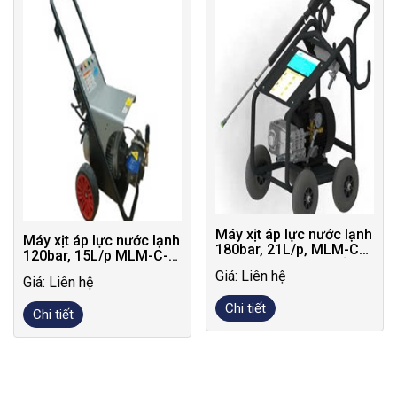
Máy xịt áp lực nước lạnh
Máy xịt áp lực nước lạnh
180bar, 21L/p, MLM-C-
120bar, 15L/p MLM-C-
1821 – Phiên bản cổ
1215
Giá: Liên hệ
điển Plus
Giá: Liên hệ
Chi tiết
Chi tiết