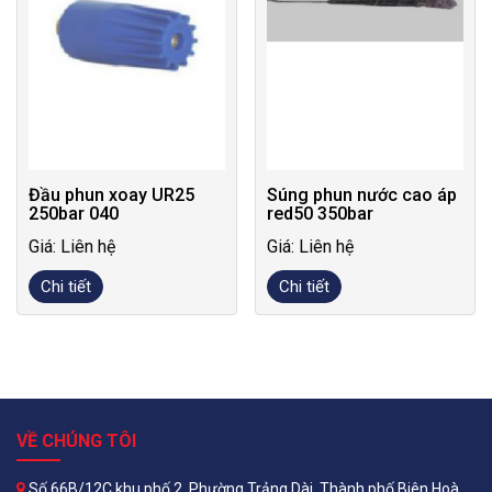
Đầu phun xoay UR25
Súng phun nước cao áp
250bar 040
red50 350bar
Giá: Liên hệ
Giá: Liên hệ
Chi tiết
Chi tiết
VỀ CHÚNG TÔI
Số 66B/12C khu phố 2, Phường Trảng Dài, Thành phố Biên Hoà,