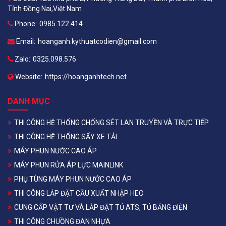
Tỉnh Đồng Nai,Việt Nam
Phone:
0985.122.414
Email:
hoanganh.kythuatcodien@gmail.com
Zalo:
0325.098.576
Website:
https://hoanganhtech.net
DANH MỤC
THI CÔNG HỆ THỐNG CHỐNG SÉT LAN TRUYỀN VÀ TRỰC TIẾP
THI CÔNG HỆ THỐNG SẤY XE TẢI
MÁY PHUN NƯỚC CAO ÁP
MÁY PHUN RỬA ÁP LỰC MAINLINK
PHỤ TÙNG MÁY PHUN NƯỚC CAO ÁP
THI CÔNG LẮP ĐẶT CẦU XUẤT NHẬP HEO
CUNG CẤP VẬT TƯ VÀ LẮP ĐẶT TỦ ATS, TỦ BẢNG ĐIỆN
THI CÔNG CHUỒNG ĐAN NHỰA