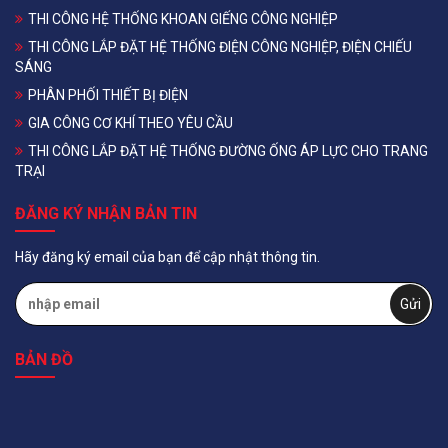
THI CÔNG HỆ THỐNG KHOAN GIẾNG CÔNG NGHIỆP
THI CÔNG LẮP ĐẶT HỆ THỐNG ĐIỆN CÔNG NGHIỆP, ĐIỆN CHIẾU
SÁNG
PHÂN PHỐI THIẾT BỊ ĐIỆN
GIA CÔNG CƠ KHÍ THEO YÊU CẦU
THI CÔNG LẮP ĐẶT HỆ THỐNG ĐƯỜNG ỐNG ÁP LỰC CHO TRANG
TRẠI
ĐĂNG KÝ NHẬN BẢN TIN
Hãy đăng ký email của bạn để cập nhật thông tin.
BẢN ĐỒ