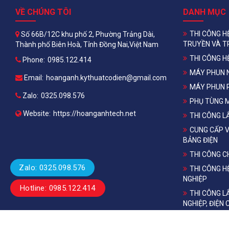
VỀ CHÚNG TÔI
DANH MỤC
THI CÔNG H
Số 66B/12C khu phố 2, Phường Trảng Dài,
TRUYỀN VÀ T
Thành phố Biên Hoà, Tỉnh Đồng Nai,Việt Nam
THI CÔNG H
Phone:
0985.122.414
MÁY PHUN 
Email:
hoanganh.kythuatcodien@gmail.com
MÁY PHUN 
Zalo:
0325.098.576
PHỤ TÙNG 
Website:
https://hoanganhtech.net
THI CÔNG L
CUNG CẤP V
BẢNG ĐIỆN
THI CÔNG 
Zalo: 0325.098.576
THI CÔNG H
NGHIỆP
Hotline: 0985.122.414
THI CÔNG L
NGHIỆP, ĐIỆN
PHÂN PHỐI T