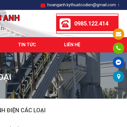
hoanganh.kythuatcodien@gmail.com
G ANH
0985.122.414
ch
TIN TỨC
LIÊN HỆ
OẠI
NH ĐIỆN CÁC LOẠI