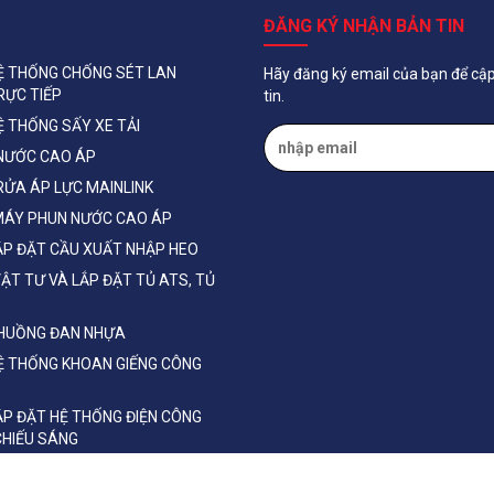
ĐĂNG KÝ NHẬN BẢN TIN
Ệ THỐNG CHỐNG SÉT LAN
Hãy đăng ký email của bạn để cậ
RỰC TIẾP
tin.
Ệ THỐNG SẤY XE TẢI
NƯỚC CAO ÁP
RỬA ÁP LỰC MAINLINK
MÁY PHUN NƯỚC CAO ÁP
ẮP ĐẶT CẦU XUẤT NHẬP HEO
ẬT TƯ VÀ LẮP ĐẶT TỦ ATS, TỦ
CHUỒNG ĐAN NHỰA
Ệ THỐNG KHOAN GIẾNG CÔNG
ẮP ĐẶT HỆ THỐNG ĐIỆN CÔNG
 CHIẾU SÁNG
HIẾT BỊ ĐIỆN