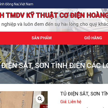
ỉnh Đồng Nai,Việt Nam
H TMDV KỸ THUẬT CƠ ĐIỆN HOÀN
n nghiệp và luôn đem đến sự hài lòng cho quý khá
SẢN PHẨM
GIỎ HÀNG
 ĐIỆN SẮT, SƠN TĨNH ĐIỆN CÁC L
TỦ ĐIỆN SẮT, SƠN TĨ
Giá: Liên hệ