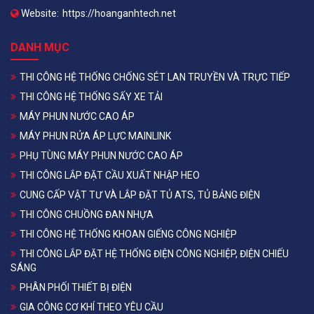
Website:
https://hoanganhtech.net
DANH MỤC
THI CÔNG HỆ THỐNG CHỐNG SÉT LAN TRUYỀN VÀ TRỰC TIẾP
THI CÔNG HỆ THỐNG SẤY XE TẢI
MÁY PHUN NƯỚC CAO ÁP
MÁY PHUN RỬA ÁP LỰC MAINLINK
PHỤ TÙNG MÁY PHUN NƯỚC CAO ÁP
THI CÔNG LẮP ĐẶT CẦU XUẤT NHẬP HEO
CUNG CẤP VẬT TƯ VÀ LẮP ĐẶT TỦ ATS, TỦ BẢNG ĐIỆN
THI CÔNG CHUỒNG ĐAN NHỰA
THI CÔNG HỆ THỐNG KHOAN GIẾNG CÔNG NGHIỆP
THI CÔNG LẮP ĐẶT HỆ THỐNG ĐIỆN CÔNG NGHIỆP, ĐIỆN CHIẾU
SÁNG
PHÂN PHỐI THIẾT BỊ ĐIỆN
GIA CÔNG CƠ KHÍ THEO YÊU CẦU