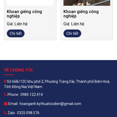
Khoan giếng công
Khoan giếng công
nghiệp
nghiệp
Giá: Liên hệ
Giá: Liên hệ
Chi tiết
Chi tiết
VỀ CHÚNG TÔI
Số 66B/12C khu phố 2, Phường Trảng Dài, Thành phố Biên Hoà,
Tỉnh Đồng Nai,Việt Nam
Phone:
0985.122.414
Email:
hoanganh.kythuatcodien@gmail.com
Zalo:
0325.098.576