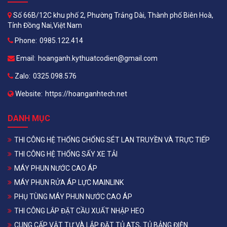
Số 66B/12C khu phố 2, Phường Trảng Dài, Thành phố Biên Hoà,
Tỉnh Đồng Nai,Việt Nam
Phone:
0985.122.414
Email:
hoanganh.kythuatcodien@gmail.com
Zalo:
0325.098.576
Website:
https://hoanganhtech.net
DANH MỤC
THI CÔNG HỆ THỐNG CHỐNG SÉT LAN TRUYỀN VÀ TRỰC TIẾP
THI CÔNG HỆ THỐNG SẤY XE TẢI
MÁY PHUN NƯỚC CAO ÁP
MÁY PHUN RỬA ÁP LỰC MAINLINK
PHỤ TÙNG MÁY PHUN NƯỚC CAO ÁP
THI CÔNG LẮP ĐẶT CẦU XUẤT NHẬP HEO
CUNG CẤP VẬT TƯ VÀ LẮP ĐẶT TỦ ATS, TỦ BẢNG ĐIỆN