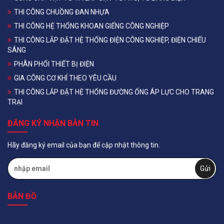
THI CÔNG CHUỒNG ĐAN NHỰA
THI CÔNG HỆ THỐNG KHOAN GIẾNG CÔNG NGHIỆP
THI CÔNG LẮP ĐẶT HỆ THỐNG ĐIỆN CÔNG NGHIỆP, ĐIỆN CHIẾU
SÁNG
PHÂN PHỐI THIẾT BỊ ĐIỆN
GIA CÔNG CƠ KHÍ THEO YÊU CẦU
THI CÔNG LẮP ĐẶT HỆ THỐNG ĐƯỜNG ỐNG ÁP LỰC CHO TRANG
TRẠI
ĐĂNG KÝ NHẬN BẢN TIN
Hãy đăng ký email của bạn để cập nhật thông tin.
BẢN ĐỒ