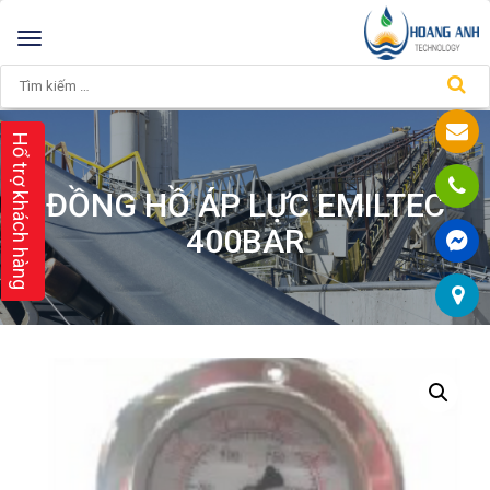
Toggle
navigation
Hổ trợ khách hàng
ĐỒNG HỒ ÁP LỰC EMILTEC
400BAR