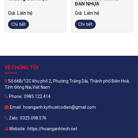
ĐAN NHỰA
Giá: Liên hệ
Giá: Liên hệ
Chi tiết
Chi tiết
VỀ CHÚNG TÔI
Số 66B/12C khu phố 2, Phường Trảng Dài, Thành phố Biên Hoà,
Tỉnh Đồng Nai,Việt Nam
Phone:
0985.122.414
Email:
hoanganh.kythuatcodien@gmail.com
Zalo:
0325.098.576
Website:
https://hoanganhtech.net