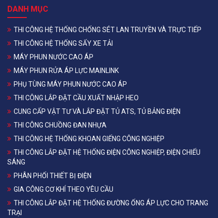
DANH MỤC
THI CÔNG HỆ THỐNG CHỐNG SÉT LAN TRUYỀN VÀ TRỰC TIẾP
THI CÔNG HỆ THỐNG SẤY XE TẢI
MÁY PHUN NƯỚC CAO ÁP
MÁY PHUN RỬA ÁP LỰC MAINLINK
PHỤ TÙNG MÁY PHUN NƯỚC CAO ÁP
THI CÔNG LẮP ĐẶT CẦU XUẤT NHẬP HEO
CUNG CẤP VẬT TƯ VÀ LẮP ĐẶT TỦ ATS, TỦ BẢNG ĐIỆN
THI CÔNG CHUỒNG ĐAN NHỰA
THI CÔNG HỆ THỐNG KHOAN GIẾNG CÔNG NGHIỆP
THI CÔNG LẮP ĐẶT HỆ THỐNG ĐIỆN CÔNG NGHIỆP, ĐIỆN CHIẾU
SÁNG
PHÂN PHỐI THIẾT BỊ ĐIỆN
GIA CÔNG CƠ KHÍ THEO YÊU CẦU
THI CÔNG LẮP ĐẶT HỆ THỐNG ĐƯỜNG ỐNG ÁP LỰC CHO TRANG
TRẠI