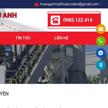
hoanganh.kythuatcodien@gmail.com
G ANH
0985.122.414
ch
TIN TỨC
LIÊN HỆ
UYỀN