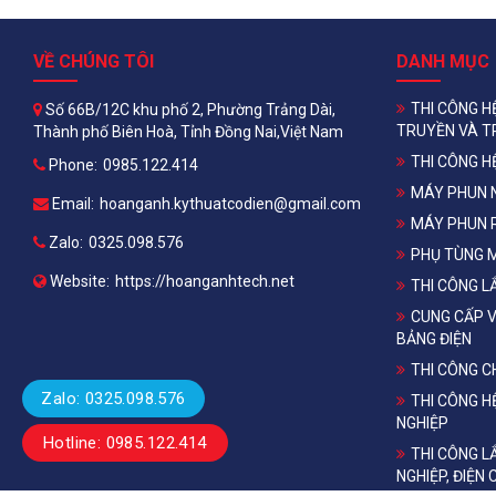
VỀ CHÚNG TÔI
DANH MỤC
THI CÔNG H
Số 66B/12C khu phố 2, Phường Trảng Dài,
TRUYỀN VÀ T
Thành phố Biên Hoà, Tỉnh Đồng Nai,Việt Nam
THI CÔNG H
Phone:
0985.122.414
MÁY PHUN 
Email:
hoanganh.kythuatcodien@gmail.com
MÁY PHUN 
Zalo:
0325.098.576
PHỤ TÙNG 
Website:
https://hoanganhtech.net
THI CÔNG L
CUNG CẤP V
BẢNG ĐIỆN
THI CÔNG 
Zalo: 0325.098.576
THI CÔNG H
NGHIỆP
Hotline: 0985.122.414
THI CÔNG L
NGHIỆP, ĐIỆN