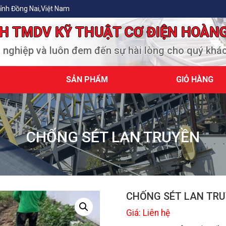
ỉnh Đồng Nai,Việt Nam
H TMDV KỸ THUẬT CƠ ĐIỆN HOÀN
n nghiệp và luôn đem đến sự hài lòng cho quý khá
SẢN PHẨM
GIỎ HÀNG
CHỐNG SÉT LAN TRUYỀN
CHỐNG SÉT LAN TR
Giá: Liên hệ