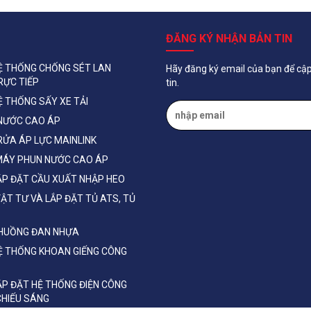
ĐĂNG KÝ NHẬN BẢN TIN
Ệ THỐNG CHỐNG SÉT LAN
Hãy đăng ký email của bạn để cậ
RỰC TIẾP
tin.
Ệ THỐNG SẤY XE TẢI
NƯỚC CAO ÁP
RỬA ÁP LỰC MAINLINK
MÁY PHUN NƯỚC CAO ÁP
ẮP ĐẶT CẦU XUẤT NHẬP HEO
ẬT TƯ VÀ LẮP ĐẶT TỦ ATS, TỦ
CHUỒNG ĐAN NHỰA
Ệ THỐNG KHOAN GIẾNG CÔNG
ẮP ĐẶT HỆ THỐNG ĐIỆN CÔNG
 CHIẾU SÁNG