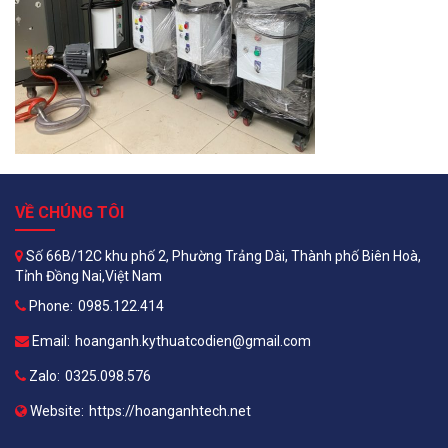
VỀ CHÚNG TÔI
Số 66B/12C khu phố 2, Phường Trảng Dài, Thành phố Biên Hoà,
Tỉnh Đồng Nai,Việt Nam
Phone:
0985.122.414
Email:
hoanganh.kythuatcodien@gmail.com
Zalo:
0325.098.576
Website:
https://hoanganhtech.net