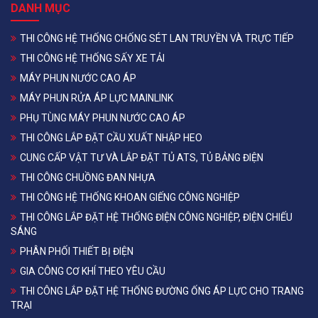
DANH MỤC
THI CÔNG HỆ THỐNG CHỐNG SÉT LAN TRUYỀN VÀ TRỰC TIẾP
THI CÔNG HỆ THỐNG SẤY XE TẢI
MÁY PHUN NƯỚC CAO ÁP
MÁY PHUN RỬA ÁP LỰC MAINLINK
PHỤ TÙNG MÁY PHUN NƯỚC CAO ÁP
THI CÔNG LẮP ĐẶT CẦU XUẤT NHẬP HEO
CUNG CẤP VẬT TƯ VÀ LẮP ĐẶT TỦ ATS, TỦ BẢNG ĐIỆN
THI CÔNG CHUỒNG ĐAN NHỰA
THI CÔNG HỆ THỐNG KHOAN GIẾNG CÔNG NGHIỆP
THI CÔNG LẮP ĐẶT HỆ THỐNG ĐIỆN CÔNG NGHIỆP, ĐIỆN CHIẾU
SÁNG
PHÂN PHỐI THIẾT BỊ ĐIỆN
GIA CÔNG CƠ KHÍ THEO YÊU CẦU
THI CÔNG LẮP ĐẶT HỆ THỐNG ĐƯỜNG ỐNG ÁP LỰC CHO TRANG
TRẠI