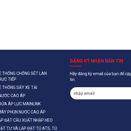
ĐĂNG KÝ NHẬN BẢN TIN
Ệ THỐNG CHỐNG SÉT LAN
Hãy đăng ký email của bạn để cậ
RỰC TIẾP
tin.
Ệ THỐNG SẤY XE TẢI
NƯỚC CAO ÁP
RỬA ÁP LỰC MAINLINK
MÁY PHUN NƯỚC CAO ÁP
ẮP ĐẶT CẦU XUẤT NHẬP HEO
ẬT TƯ VÀ LẮP ĐẶT TỦ ATS, TỦ