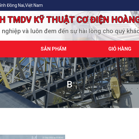
ỉnh Đồng Nai,Việt Nam
H TMDV KỸ THUẬT CƠ ĐIỆN HOÀN
n nghiệp và luôn đem đến sự hài lòng cho quý khá
SẢN PHẨM
GIỎ HÀNG
B