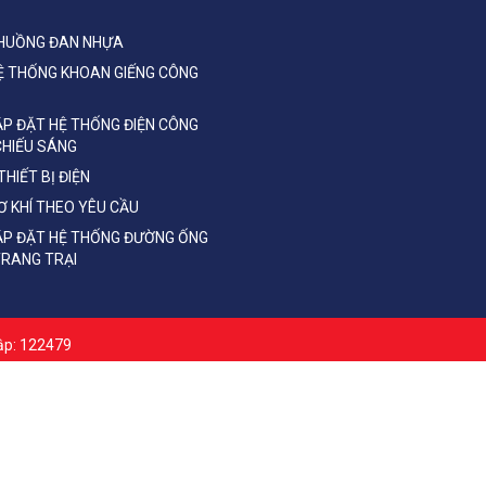
CHUỒNG ĐAN NHỰA
Ệ THỐNG KHOAN GIẾNG CÔNG
ẮP ĐẶT HỆ THỐNG ĐIỆN CÔNG
 CHIẾU SÁNG
HIẾT BỊ ĐIỆN
Ơ KHÍ THEO YÊU CẦU
LẮP ĐẶT HỆ THỐNG ĐƯỜNG ỐNG
TRANG TRẠI
cập: 122479