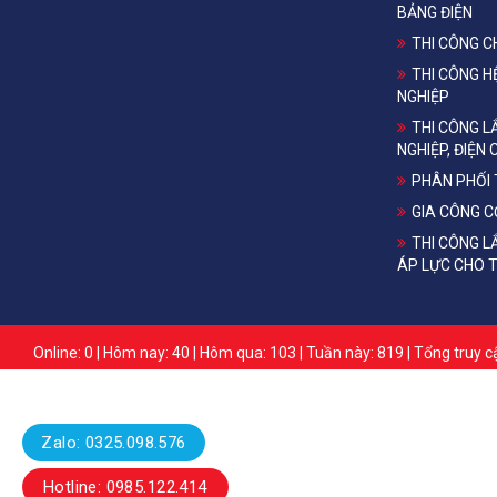
BẢNG ĐIỆN
THI CÔNG 
THI CÔNG H
NGHIỆP
THI CÔNG L
NGHIỆP, ĐIỆN
PHÂN PHỐI T
GIA CÔNG C
THI CÔNG 
ÁP LỰC CHO 
Online: 0 | Hôm nay: 40 | Hôm qua: 103 | Tuần này: 819 | Tổng truy 
Zalo: 0325.098.576
Hotline: 0985.122.414