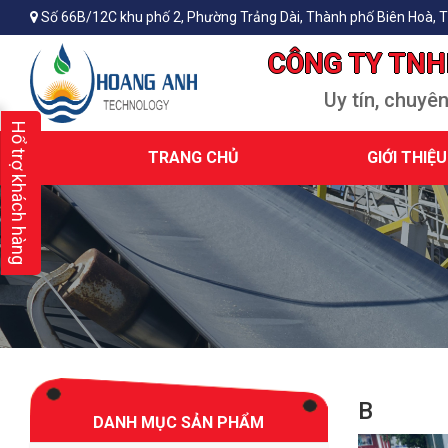
Số 66B/12C khu phố 2, Phường Trảng Dài, Thành phố Biên Hoà, T
CÔNG TY TNH
Uy tín, chuyê
Hổ trợ khách hàng
TRANG CHỦ
GIỚI THIỆU
B
DANH MỤC SẢN PHẨM