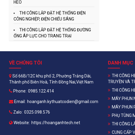
HEO
THI CÔNG LẮP ĐẶT HỆ THỐNG ĐIỆN
CÔNG NGHIỆP, ĐIỆN CHIẾU SÁNG
THI CÔNG LẮP ĐẶT HỆ THỐNG ĐƯỜNG
ỐNG ÁP LỰC CHO TRANG TRẠI
VỀ CHÚNG TÔI
DANH MỤC
THI CÔNG H
Số 66B/12C khu phố 2, Phường Trảng Dài,
TRUYỀN VÀ T
Thành phố Biên Hoà, Tỉnh Đồng Nai,Việt Nam
THI CÔNG H
Phone:
0985.122.414
MÁY PHUN 
Email:
hoanganh.kythuatcodien@gmail.com
MÁY PHUN 
Zalo:
0325.098.576
PHỤ TÙNG 
Website:
https://hoanganhtech.net
THI CÔNG L
CUNG CẤP V