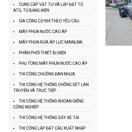
CUNG CẤP VẬT TƯ VÀ LẮP ĐẶT TỦ
ATS, TỦ BẢNG ĐIỆN
GIA CÔNG CƠ KHÍ THEO YÊU CẦU
MÁY PHUN NƯỚC CAO ÁP
MÁY PHUN RỬA ÁP LỰC MAINLINK
PHÂN PHỐI THIẾT BỊ ĐIỆN
PHỤ TÙNG MÁY PHUN NƯỚC CAO ÁP
THI CÔNG CHUỒNG ĐAN NHỰA
THI CÔNG HỆ THỐNG CHỐNG SÉT LAN
TRUYỀN VÀ TRỰC TIẾP
THI CÔNG HỆ THỐNG KHOAN GIẾNG
CÔNG NGHIỆP
THI CÔNG HỆ THỐNG SẤY XE TẢI
THI CÔNG LẮP ĐẶT CẦU XUẤT NHẬP