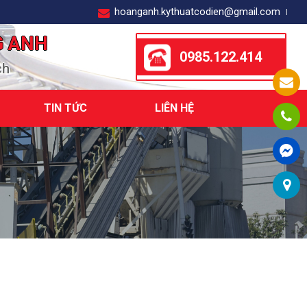
hoanganh.kythuatcodien@gmail.com
G ANH
0985.122.414
ch
TIN TỨC
LIÊN HỆ