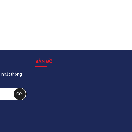
BẢN ĐỒ
p nhật thông