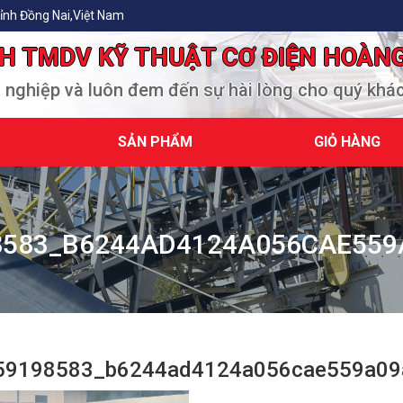
ỉnh Đồng Nai,Việt Nam
H TMDV KỸ THUẬT CƠ ĐIỆN HOÀN
n nghiệp và luôn đem đến sự hài lòng cho quý khá
SẢN PHẨM
GIỎ HÀNG
8583_B6244AD4124A056CAE559
59198583_b6244ad4124a056cae559a09