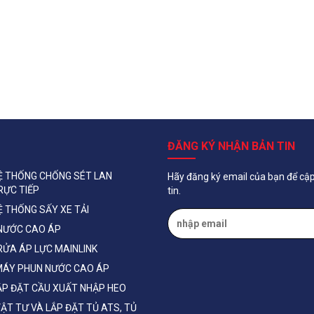
ĐĂNG KÝ NHẬN BẢN TIN
Ệ THỐNG CHỐNG SÉT LAN
Hãy đăng ký email của bạn để cậ
RỰC TIẾP
tin.
Ệ THỐNG SẤY XE TẢI
NƯỚC CAO ÁP
RỬA ÁP LỰC MAINLINK
MÁY PHUN NƯỚC CAO ÁP
ẮP ĐẶT CẦU XUẤT NHẬP HEO
ẬT TƯ VÀ LẮP ĐẶT TỦ ATS, TỦ