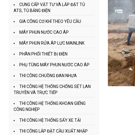
CUNG CẤP VẬT TƯ VÀ LẮP ĐẶT TỦ
ATS, TỦ BẢNG ĐIỆN
GIA CÔNG CƠ KHÍ THEO YÊU CẦU
MÁY PHUN NƯỚC CAO ÁP
MÁY PHUN RỬA ÁP LỰC MAINLINK
PHÂN PHỐI THIẾT BỊ ĐIỆN
PHỤ TÙNG MÁY PHUN NƯỚC CAO ÁP
THI CÔNG CHUỒNG ĐAN NHỰA
THI CÔNG HỆ THỐNG CHỐNG SÉT LAN
TRUYỀN VÀ TRỰC TIẾP
THI CÔNG HỆ THỐNG KHOAN GIẾNG
CÔNG NGHIỆP
THI CÔNG HỆ THỐNG SẤY XE TẢI
THI CÔNG LẮP ĐẶT CẦU XUẤT NHẬP