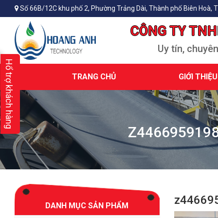
Số 66B/12C khu phố 2, Phường Trảng Dài, Thành phố Biên Hoà, T
CÔNG TY TNH
Uy tín, chuyê
Hổ trợ khách hàng
TRANG CHỦ
GIỚI THIỆU
Z446695919
z44669
DANH MỤC SẢN PHẨM