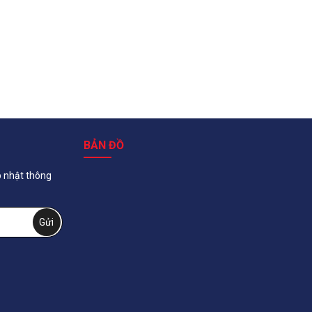
BẢN ĐỒ
p nhật thông