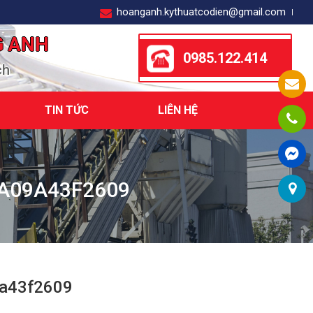
hoanganh.kythuatcodien@gmail.com
G ANH
0985.122.414
ch
TIN TỨC
LIÊN HỆ
A09A43F2609
a43f2609