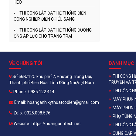
HEO
THI CÔNG LẮP ĐẶT HỆ THỐNG ĐIỆN
CÔNG NGHIỆP, ĐIỆN CHIẾU SÁNG
THI CÔNG LẮP ĐẶT HỆ THỐNG ĐƯỜNG
ỐNG ÁP LỰC CHO TRANG TRẠI
VỀ CHÚNG TÔI
DANH MỤC
THI CÔNG H
Số 66B/12C khu phố 2, Phường Trảng Dài,
TRUYỀN VÀ T
Thành phố Biên Hoà, Tỉnh Đồng Nai,Việt Nam
THI CÔNG H
Phone:
0985.122.414
MÁY PHUN 
Email:
hoanganh.kythuatcodien@gmail.com
MÁY PHUN 
Zalo:
0325.098.576
PHỤ TÙNG 
Website:
https://hoanganhtech.net
THI CÔNG L
CUNG CẤP V