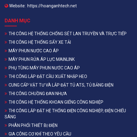
Website:
https://hoanganhtech.net
DANH MỤC
THI CÔNG HỆ THỐNG CHỐNG SÉT LAN TRUYỀN VÀ TRỰC TIẾP
THI CÔNG HỆ THỐNG SẤY XE TẢI
MÁY PHUN NƯỚC CAO ÁP
MÁY PHUN RỬA ÁP LỰC MAINLINK
PHỤ TÙNG MÁY PHUN NƯỚC CAO ÁP
THI CÔNG LẮP ĐẶT CẦU XUẤT NHẬP HEO
CUNG CẤP VẬT TƯ VÀ LẮP ĐẶT TỦ ATS, TỦ BẢNG ĐIỆN
THI CÔNG CHUỒNG ĐAN NHỰA
THI CÔNG HỆ THỐNG KHOAN GIẾNG CÔNG NGHIỆP
THI CÔNG LẮP ĐẶT HỆ THỐNG ĐIỆN CÔNG NGHIỆP, ĐIỆN CHIẾU
SÁNG
PHÂN PHỐI THIẾT BỊ ĐIỆN
GIA CÔNG CƠ KHÍ THEO YÊU CẦU