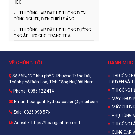
HEO
THI CÔNG LẮP ĐẶT HỆ THỐNG ĐIỆN
CÔNG NGHIỆP, ĐIỆN CHIẾU SÁNG
THI CÔNG LẮP ĐẶT HỆ THỐNG ĐƯỜNG
ỐNG ÁP LỰC CHO TRANG TRẠI
VỀ CHÚNG TÔI
DANH MỤC
THI CÔNG H
Số 66B/12C khu phố 2, Phường Trảng Dài,
TRUYỀN VÀ T
Thành phố Biên Hoà, Tỉnh Đồng Nai,Việt Nam
THI CÔNG H
Phone:
0985.122.414
MÁY PHUN 
Email:
hoanganh.kythuatcodien@gmail.com
MÁY PHUN 
Zalo:
0325.098.576
PHỤ TÙNG 
Website:
https://hoanganhtech.net
THI CÔNG L
CUNG CẤP V