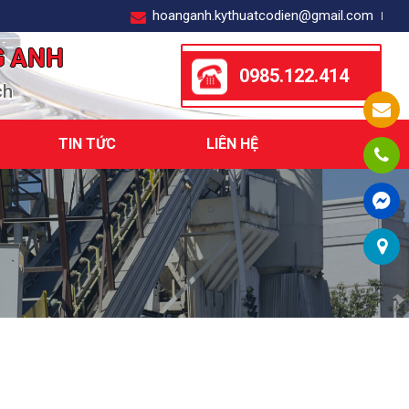
hoanganh.kythuatcodien@gmail.com
G ANH
0985.122.414
ch
TIN TỨC
LIÊN HỆ