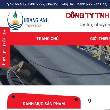
Số 66B/12C khu phố 2, Phường Trảng Dài, Thành phố Biên Hoà, T
CÔNG TY TNH
Uy tín, chuyê
Hổ trợ khách hàng
TRANG CHỦ
GIỚI THIỆU
9
DANH MỤC SẢN PHẨM