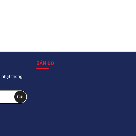
BẢN ĐỒ
p nhật thông