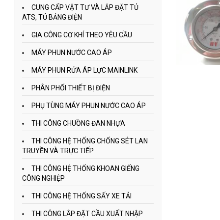
CUNG CẤP VẬT TƯ VÀ LẮP ĐẶT TỦ
ATS, TỦ BẢNG ĐIỆN
GIA CÔNG CƠ KHÍ THEO YÊU CẦU
MÁY PHUN NƯỚC CAO ÁP
MÁY PHUN RỬA ÁP LỰC MAINLINK
PHÂN PHỐI THIẾT BỊ ĐIỆN
PHỤ TÙNG MÁY PHUN NƯỚC CAO ÁP
THI CÔNG CHUỒNG ĐAN NHỰA
THI CÔNG HỆ THỐNG CHỐNG SÉT LAN
TRUYỀN VÀ TRỰC TIẾP
THI CÔNG HỆ THỐNG KHOAN GIẾNG
CÔNG NGHIỆP
THI CÔNG HỆ THỐNG SẤY XE TẢI
THI CÔNG LẮP ĐẶT CẦU XUẤT NHẬP