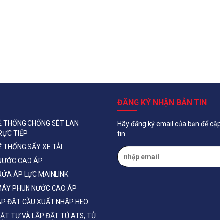
ĐĂNG KÝ NHẬN BẢN TIN
Ệ THỐNG CHỐNG SÉT LAN
Hãy đăng ký email của bạn để cậ
RỰC TIẾP
tin.
Ệ THỐNG SẤY XE TẢI
NƯỚC CAO ÁP
RỬA ÁP LỰC MAINLINK
MÁY PHUN NƯỚC CAO ÁP
ẮP ĐẶT CẦU XUẤT NHẬP HEO
ẬT TƯ VÀ LẮP ĐẶT TỦ ATS, TỦ