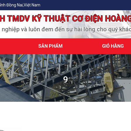
ỉnh Đồng Nai,Việt Nam
H TMDV KỸ THUẬT CƠ ĐIỆN HOÀN
n nghiệp và luôn đem đến sự hài lòng cho quý khá
SẢN PHẨM
GIỎ HÀNG
9